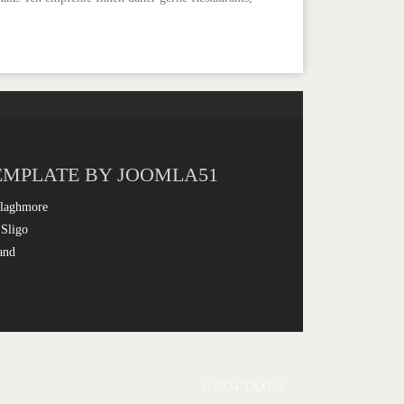
EMPLATE BY JOOMLA51
laghmore
 Sligo
and
© 2024 TAXI28