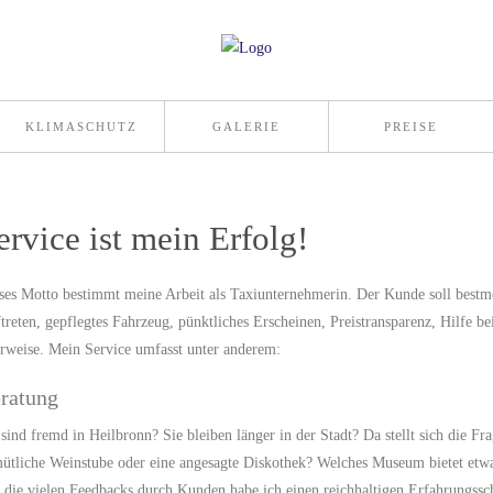
KLIMASCHUTZ
GALERIE
PREISE
ervice ist mein Erfolg!
ses Motto bestimmt meine Arbeit als Taxiunternehmerin. Der Kunde soll bestmö
treten, gepflegtes Fahrzeug, pünktliches Erscheinen, Preistransparenz, Hilfe 
rweise. Mein Service umfasst unter anderem:
ratung
 sind fremd in Heilbronn? Sie bleiben länger in der Stadt? Da stellt sich die F
ütliche Weinstube oder eine angesagte Diskothek? Welches Museum bietet etwa
 die vielen Feedbacks durch Kunden habe ich einen reichhaltigen Erfahrungssch