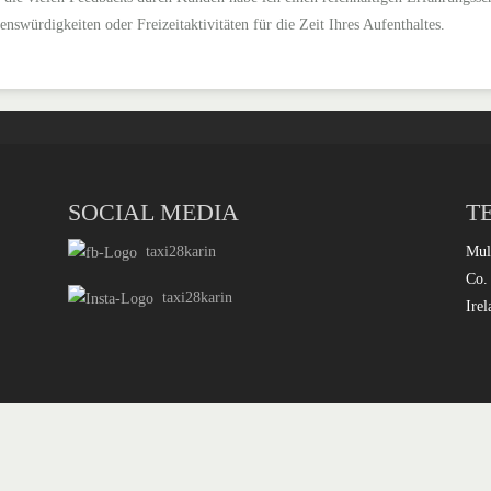
enswürdigkeiten oder Freizeitaktivitäten für die Zeit Ihres Aufenthaltes.
SOCIAL MEDIA
T
taxi28karin
Mul
Co.
taxi28karin
Irel