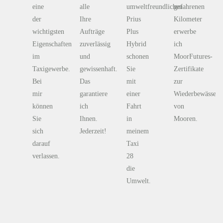
eine
alle
umweltfreundlichen
gefahrenen
der
Ihre
Prius
Kilometer
wichtigsten
Aufträge
Plus
erwerbe
Eigenschaften
zuverlässig
Hybrid
ich
im
und
schonen
MoorFutures-
Taxigewerbe.
gewissenhaft.
Sie
Zertifikate
Bei
Das
mit
zur
mir
garantiere
einer
Wiederbewässeru
können
ich
Fahrt
von
Sie
Ihnen.
in
Mooren.
sich
Jederzeit!
meinem
darauf
Taxi
verlassen.
28
die
Umwelt.